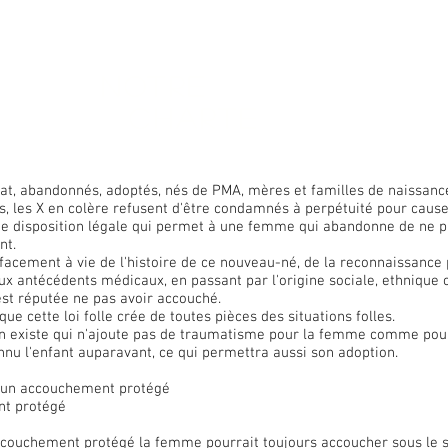
Notre
Charte
tat, abandonnés, adoptés, nés de PMA, mères et familles de naissance
es, les X en colère refusent d'être condamnés à perpétuité pour cause
ne disposition légale qui permet à une femme qui abandonne de ne 
nt.
effacement à vie de l'histoire de ce nouveau-né, de la reconnaissance
'aux antécédents médicaux, en passant par l'origine sociale, ethnique 
est réputée ne pas avoir accouché.
 cette loi folle crée de toutes pièces des situations folles.
 existe qui n'ajoute pas de traumatisme pour la femme comme pour l
nu l'enfant auparavant, ce qui permettra aussi son adoption.
r un accouchement protégé
nt protégé
ouchement protégé la femme pourrait toujours accoucher sous le s