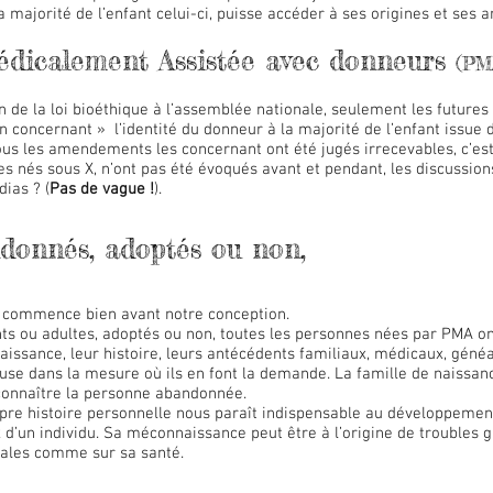
a majorité de l’enfant celui-ci, puisse accéder à ses origines et ses
édicalement Assistée avec donneurs
(PM
on de la loi bioéthique à l’assemblée nationale, seulement les future
n concernant » l’identité du donneur à la majorité de l’enfant issue 
ous les amendements les concernant ont été jugés irrecevables, c’est 
les nés sous X, n’ont pas été évoqués avant et pendant, les discussio
dias ? (
Pas de vague !
).
donnés, adoptés ou non,
e commence bien avant notre conception.
s ou adultes, adoptés ou non, toutes les personnes nées par PMA ont
naissance, leur histoire, leurs antécédents familiaux, médicaux, généa
euse dans la mesure où ils en font la demande. La famille de naissanc
 connaître la personne abandonnée.
pre histoire personnelle nous paraît indispensable au développemen
’un individu. Sa méconnaissance peut être à l’origine de troubles g
ciales comme sur sa santé.