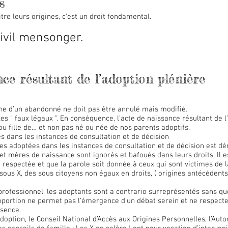
s
itre leurs origines, c’est un droit fondamental.
ivil mensonger.
ce résultant de l’adoption plénière
ine d’un abandonné ne doit pas être annulé mais modifié.
les " faux légaux ". En conséquence, l’acte de naissance résultant de l
ou fille de… et non pas né ou née de nos parents adoptifs.
 dans les instances de consultation et de décision
s adoptées dans les instances de consultation et de décision est dér
et mères de naissance sont ignorés et bafoués dans leurs droits. Il
t respectée et que la parole soit donnée à ceux qui sont victimes de la
 sous X, des sous citoyens non égaux en droits, ( origines antécédents
ofessionnel, les adoptants sont a contrario surreprésentés sans que
roportion ne permet pas l’émergence d’un débat serein et ne respecte
sence.
doption, le Conseil National d’Accès aux Origines Personnelles, l’Auto