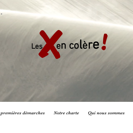
X
!
e
l
r
n co
è
e
Les
 premières démarches
Notre charte
Qui nous sommes