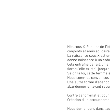
Nés sous X, Pupilles de l
’
é
conjoints et amis solidair
La naissance sous X est u
donne naissance à un enfa
Cela entraîne de fait, un 
(lorsqu'elle existe), jusqu
Selon la loi, cette femme 
Nous sommes convaincus que
Une autre forme d'abandon
abandonner en ayant recon
Contre l'anonymat et pou
Création d'un accoucheme
Nous demandons dans l’acc